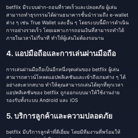
betflix มีระบบฝาก-ถอนที่รวดเร็วและปลอดภัย ผู้เล่น
สามารถทำธุรกรรมได้ผ่านธนาคารชั้นนำรวมถึง e-wallet
ต่าง ๆ เช่น True Wallet และอื่น ๆ โดยระบบนี้มีการดำเนิน
การอย่างรวดเร็ว โดยเฉพาะการถอนเงินที่สามารถทำได้
ภายในเวลาไม่กี่นาที ทำให้ผู้เล่นไม่ต้องรอนาน
4. แอปมือถือและการเล่นผ่านมือถือ
การเล่นผ่านมือถือเป็นอีกหนึ่งจุดเด่นของ betflix ผู้เล่น
สามารถดาวน์โหลดแอปพลิเคชันและเข้าถึงเกมต่าง ๆ ได้
อย่างสะดวกสบาย ทำให้คุณสามารถเล่นได้ทุกที่ทุกเวลา
แอปพลิเคชันของ betflix ถูกออกแบบมาให้ใช้งานง่าย
รองรับทั้งระบบ Android และ iOS
5. บริการลูกค้าและความปลอดภัย
betflix มีบริการลูกค้าที่ดีเยี่ยม โดยมีทีมงานที่พร้อมให้