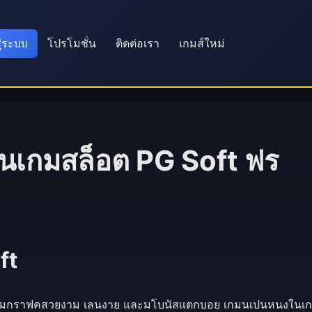
สู่ระบบ
โปรโมชั่น
ติดต่อเรา
เกมส์ใหม่
ลนเกมสล็อต PG Soft ฟร
ft
 ทมกราฟคสวยงาม เลนงาย และมโบนัสแตกบอย เกมนเปนหนงใน