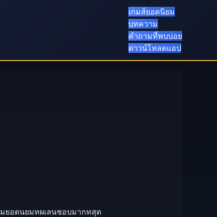
เกมส์ยอดนิยม
บทความ
คำถามที่พบบ่อย
ดาวน์โหลดแอป
เกมยอดนยมทผเลนชอบมากทสุด