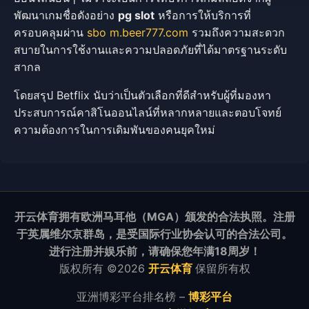
พัฒนาเกมชื่อดังอย่าง
pg slot
หรือการให้บริการที่
ครอบคลุมผ่าน
sbo m.beer777.com
รวมถึงความสะดวก
สบายในการใช้งานและความปลอดภัยที่ได้มาตรฐานระดับ
สากล
โดยสรุป Betflix นับว่าเป็นตัวเลือกที่ดีสำหรับผู้ที่มองหา
ประสบการณ์คาสิโนออนไลน์ที่หลากหลายและตอบโจทย์
ความต้องการในการเดิมพันของคนยุคใหม่
开云体育拥有欧洲马耳他（MGA）颁发的合法执照。注册
于英属维尔京群岛，是受国际行业协会认可的合法公司。
进行注册并娱乐前，请确保您年满18周岁！
版权所有 ©2026
开云体育
保留所有权
亚洲博彩平台排名榜 –
博彩平台