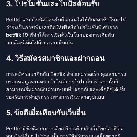
3. โปรโมชั่นและโบนัสต้อนรับ
Betflix เสนอโบนัสต้อนรับที่น่าสนใจให้กับสมาชิกใหม่ ไม่
ว่าจะเป็นการเพิ่มเครดิตให้ฟรีหรือโปรโมชั่นพิเศษจาก
betflik 19
ที่ทำให้การเริ่มต้นในโลกของการเดิมพัน
ออนไลน์เต็มไปด้วยความตื่นเต้น
4. วิธีสมัครสมาชิกและฝากถอน
การสมัครสมาชิกกับ Betflix ง่ายและรวดเร็ว คุณสามารถ
กรอกข้อมูลผ่านหน้าเว็บไซต์ภายในไม่กี่นาที จากนั้นก็
สามารถเริ่มฝากเงินผ่านระบบที่ปลอดภัยและเชื่อถือได้ ซึ่ง
รองรับการทำธุรกรรมทางการเงินหลายรูปแบบ
5. ข้อดีเมื่อเทียบกับเว็บอื่น
Betflix มีข้อดีมากมายเมื่อเปรียบเทียบกับเว็บไซต์คาสิโน
ออนไลน์อื่นๆ ไม่ว่าจะเป็นการให้บริการเกมสล็อตจากผู้