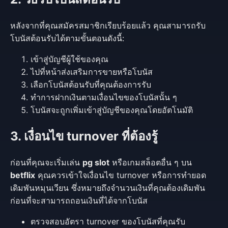
หลังจากที่คุณสมัครสมาชิกเรียบร้อยแล้ว คุณสามารถรับ
โบนัสต้อนรับได้ตามขั้นตอนดังนี้:
เข้าสู่บัญชีผู้ใช้ของคุณ
ไปที่หน้าส่งเสริมการขายหรือโบนัส
เลือกโบนัสต้อนรับที่คุณต้องการรับ
ทำการฝากเงินตามเงื่อนไขของโบนัสนั้น ๆ
โบนัสจะถูกเพิ่มเข้าสู่บัญชีของคุณโดยอัตโนมัติ
3. เงื่อนไข turnover ที่ต้องรู้
ก่อนที่คุณจะเริ่มเล่น
pg slot
หรือเกมสล็อตอื่น ๆ บน
betflix
คุณควรเข้าใจเงื่อนไข turnover หรือการทำยอด
เดิมพันหมุนเวียน ซึ่งหมายถึงจำนวนเงินที่คุณต้องเดิมพัน
ก่อนที่จะสามารถถอนเงินที่ได้จากโบนัส
ตรวจสอบอัตรา turnover ของโบนัสที่คุณรับ