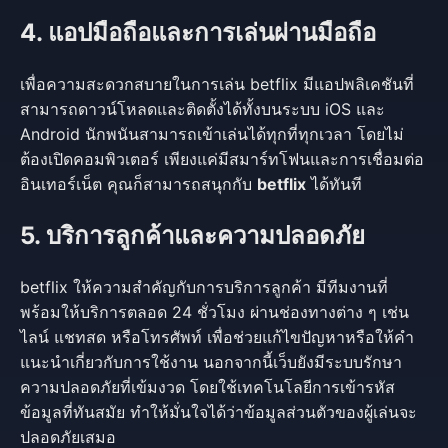
4. แอปมือถือและการเล่นผ่านมือถือ
เพื่อความสะดวกสบายในการเล่น betflix มีแอปพลิเคชันที่
สามารถดาวน์โหลดและติดตั้งได้ทั้งบนระบบ iOS และ
Android นักพนันสามารถเข้าเล่นได้ทุกที่ทุกเวลา โดยไม่
ต้องเปิดคอมพิวเตอร์ เพียงแค่มีสมาร์ทโฟนและการเชื่อมต่อ
อินเทอร์เน็ต คุณก็สามารถสนุกกับ
betflix
ได้ทันที
5. บริการลูกค้าและความปลอดภัย
betflix ให้ความสำคัญกับการบริการลูกค้า มีทีมงานที่
พร้อมให้บริการตลอด 24 ชั่วโมง ผ่านช่องทางต่าง ๆ เช่น
ไลน์ แชทสด หรือโทรศัพท์ เพื่อช่วยแก้ไขปัญหาหรือให้คำ
แนะนำเกี่ยวกับการใช้งาน นอกจากนี้เว็บยังมีระบบรักษา
ความปลอดภัยที่เข้มงวด โดยใช้เทคโนโลยีการเข้ารหัส
ข้อมูลที่ทันสมัย ทำให้มั่นใจได้ว่าข้อมูลส่วนตัวของผู้เล่นจะ
ปลอดภัยเสมอ