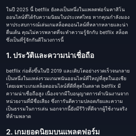
ในปี 2025 นี้ betflix ยังคงเป็นหนึ่งในแพลตฟอร์มคาสิโน
ออนไลน์ที่ได้รับความนิยมในประเทศไทย หากคุณกำลังมอง
หาประสบการณ์เล่นเกมสล็อตออนไลน์ที่หลากหลายและน่า
ตื่นเต้น คุณไม่ควรพลาดที่จะทำความรู้จักกับ betflix สล็อต
ซึ่งเป็นที่รู้จักกันดีในวงการนี้
1. ประวัติและความน่าเชื่อถือ
betflix ก่อตั้งขึ้นในปี 2019 และเติบโตอย่างรวดเร็วจนกลาย
เป็นหนึ่งในแหล่งรวมเกมพนันออนไลน์ที่ใหญ่ที่สุดในเอเชีย
โดยเฉพาะเกมสล็อตออนไลน์ที่ดีที่สุดในตลาด betflix มี
ความน่าเชื่อถือสูง เนื่องจากมีใบอนุญาตการดำเนินงานจาก
หน่วยงานที่มีชื่อเสียง ซึ่งการันตีความปลอดภัยและความ
เป็นธรรมในการเล่น นอกจากนี้ยังมีรีวิวที่ดีจากผู้ใช้งานจริง
ที่ห้ามพลาด
2. เกมยอดนิยมบนแพลตฟอร์ม