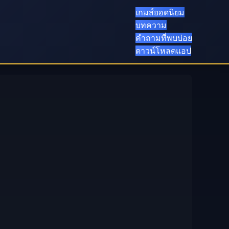
เกมส์ยอดนิยม
บทความ
คำถามที่พบบ่อย
ดาวน์โหลดแอป