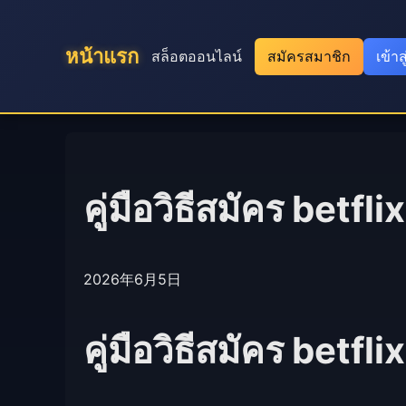
หน้าแรก
สล็อตออนไลน์
สมัครสมาชิก
เข้า
คู่มือวิธีสมัคร betfl
2026年6月5日
คู่มือวิธีสมัคร betfl