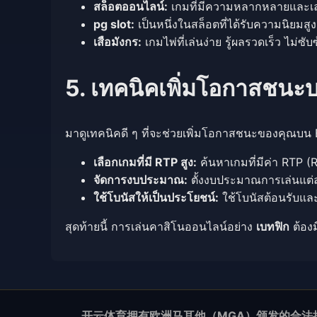
สล็อตออนไลน์:
เกมที่มีความหลากหลายและเล่
pg slot:
เป็นหนึ่งในสล็อตที่ได้รับความนิยมสูง
เสือมังกร:
เกมไพ่ที่เล่นง่าย รู้ผลรวดเร็ว ไม่ซับ
5. เทคนิคเพิ่มโอกาสชนะบ
มาดูเทคนิคดี ๆ ที่จะช่วยเพิ่มโอกาสชนะของคุณบน B
เลือกเกมที่มี RTP สูง:
ค้นหาเกมที่มีค่า RTP (
จัดการงบประมาณ:
ตั้งงบประมาณการเล่นแต่ละ
ใช้โบนัสให้เป็นประโยชน์:
ใช้โบนัสต้อนรับและ
สุดท้ายนี้ การเล่นคาสิโนออนไลน์อย่าง
เบทฟิก
ต้อง
开云体育拥有欧洲马耳他（MGA）颁发的合法