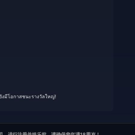
ยังมีโอกาสชนะรางวัลใหญ่!
司。进行注册并娱乐前，请确保您年满18周岁！