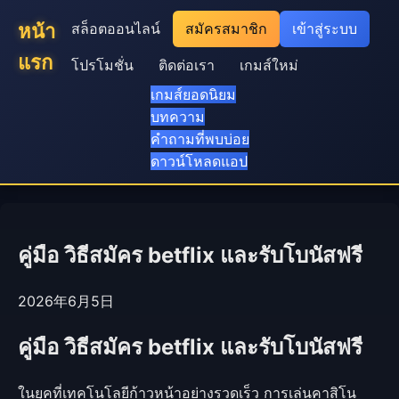
หน้า
สล็อตออนไลน์
สมัครสมาชิก
เข้าสู่ระบบ
แรก
โปรโมชั่น
ติดต่อเรา
เกมส์ใหม่
เกมส์ยอดนิยม
บทความ
คำถามที่พบบ่อย
ดาวน์โหลดแอป
คู่มือ วิธีสมัคร betflix และรับโบนัสฟรี
2026年6月5日
คู่มือ วิธีสมัคร betflix และรับโบนัสฟรี
ในยุคที่เทคโนโลยีก้าวหน้าอย่างรวดเร็ว การเล่นคาสิโน