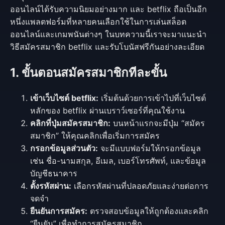
ออนไลน์ได้รับความนิยมอย่างมาก และ betflix ถือเป็นอีก
หนึ่งแพลตฟอร์มที่หลายคนเลือกใช้ในการเล่นสล็อต
ออนไลน์และเกมพนันต่างๆ ในบทความนี้เราจะมาแนะนำ
วิธีสมัครสมาชิก betflix และรับโบนัสฟรีกันอย่างละเอียด
1. ขั้นตอนสมัครสมาชิกทีละขั้น
เข้าเว็บไซต์ betflix:
เริ่มต้นด้วยการเข้าไปที่เว็บไซต์
หลักของ betflix ผ่านเบราว์เซอร์ที่คุณใช้งาน
คลิกที่ปุ่มสมัครสมาชิก:
บนหน้าแรกจะมีปุ่ม “สมัคร
สมาชิก” ให้คุณคลิกเพื่อเริ่มการสมัคร
กรอกข้อมูลส่วนตัว:
จะมีแบบฟอร์มให้กรอกข้อมูล
เช่น ชื่อ-นามสกุล, อีเมล, เบอร์โทรศัพท์, และข้อมูล
บัญชีธนาคาร
ตั้งรหัสผ่าน:
เลือกรหัสผ่านที่ปลอดภัยและง่ายต่อการ
จดจำ
ยืนยันการสมัคร:
ตรวจสอบข้อมูลให้ถูกต้องและคลิก
“ยืนยัน” เพื่อทำการสมัครสมาชิก