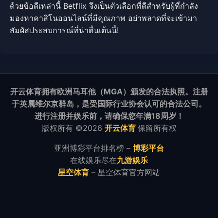
ด้วยข้อดีเหล่านี้ Betflix จึงเป็นตัวเลือกที่ดีสำหรับผู้ที่กำลัง
มองหาคาสิโนออนไลน์ที่มีคุณภาพ อย่าพลาดที่จะเข้ามา
สัมผัสประสบการณ์ที่น่าตื่นเต้นนี้!
开云体育拥有欧洲马耳他（MGA）颁发的合法执照。注册
于英属维尔京群岛，是受国际行业协会认可的合法公司。
进行注册并娱乐前，请确保您年满18周岁！
版权所有 ©2026
开云体育
保留所有权
亚洲博彩平台排名榜 –
博彩平台
在线娱乐尽在
九游娱乐
星空体育
– 星空体育官方网站