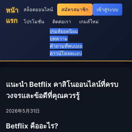
หน้า
สล็อตออนไลน์
สมัครสมาชิก
เข้าสู่ระบบ
แรก
โปรโมชั่น
ติดต่อเรา
เกมส์ใหม่
เกมส์ยอดนิยม
บทความ
คำถามที่พบบ่อย
ดาวน์โหลดแอป
แนะนำ Betflix คาสิโนออนไลน์ที่ครบ
วงจรและข้อดีที่คุณควรรู้
2026年5月31日
Betflix คืออะไร?