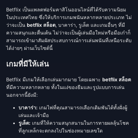
Betflix เป็นแพลตฟอร์มคาสิโนออนไลน์ที่ได้รับความนิยม
ในประเทศไทย ซึ่งให้บริการเกมพนันหลากหลายประเภท ไม่
ว่าจะเป็น
betflix สล็อต
, บาคาร่า, รูเล็ต และเกมอื่นๆ ที่มี
ความสนุกและตื่นเต้น ไม่ว่าจะเป็นผู้เล่นมือใหม่หรือมือเก๋าก็
สามารถเข้ามาสัมผัสประสบการณ์การเล่นพนันที่เหนือระดับ
ได้ง่ายๆ ผ่านเว็บไซต์นี้
เกมที่มีให้เล่น
Betflix มีเกมให้เลือกเล่นมากมาย โดยเฉพาะ
betflix สล็อต
ที่มีความหลากหลาย ทั้งในแง่ของธีมและรูปแบบการเล่น
นอกจากนี้ยังมี:
บาคาร่า:
เกมไพ่ที่คุณสามารถเลือกเดิมพันได้ทั้งฝั่งผู้
เล่นและเจ้ามือ
รูเล็ต:
เกมที่ให้ความสนุกสนานในการทายผลลุ้นโชค
ที่ลูกเหล็กจะตกลงไปในช่องหมายเลขใด