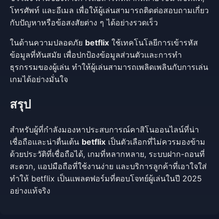
โทรศัพท์ และอีเมล เพื่อให้ผู้เล่นสามารถติดต่อสอบถามเกี่ยว
กับปัญหาหรือข้อสงสัยต่าง ๆ ได้อย่างรวดเร็ว
ในด้านความปลอดภัย
betflix
ใช้เทคโนโลยีการเข้ารหัส
ข้อมูลที่ทันสมัย เพื่อปกป้องข้อมูลส่วนตัวและการทำ
ธุรกรรมของผู้เล่น ทำให้ผู้เล่นสามารถเพลิดเพลินกับการเล่น
เกมได้อย่างมั่นใจ
สรุป
สำหรับผู้ที่กำลังมองหาประสบการณ์คาสิโนออนไลน์ที่น่า
เชื่อถือและน่าตื่นเต้น
betflix
เป็นตัวเลือกที่ไม่ควรมองข้าม
ด้วยประวัติที่เชื่อถือได้, เกมที่หลากหลาย, ระบบฝาก-ถอนที่
สะดวก, แอปมือถือที่ใช้งานง่าย และบริการลูกค้าที่เอาใจใส่
ทำให้ betflix เป็นแพลตฟอร์มที่ตอบโจทย์ผู้เล่นในปี 2025
อย่างแท้จริง